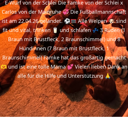
E-Wurf von der Schlei Die Famke von der Schlei x
Carlos von der Mainruhe 💞 Die Fußballmannschaft
ist am 22.04.26 gelandet. ⚽️🥅 Alle Welpen 🐶 sind
fit und vital, trinken 🥛 und schlafen 💤 3 Rüden (1
Braun mit Brustfleck, 2 Braunschimmel) und 8
Hündinnen (7 Braun mit Brustfleck, 1
Braunschimmel) Famke hat das großartig gemacht
🫶 und ist eine tolle Mama 💕 Vielen lieben Dank an
alle für die Hilfe und Unterstützung 🙏